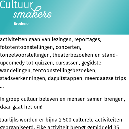
Wat is Cultuursmakers?
Cultuursmakers is een sociaal-culturele vereniging
Ope
Zoeken
waar groepen vrijwilligers kwaliteitsvolle en
men
gevarieerde culturele activiteiten organiseren. Die
activiteiten gaan van lezingen, reportages,
fototentoonstellingen, concerten,
toneelvoorstellingen, theaterbezoeken en stand-
upcomedy tot quizzen, cursussen, gegidste
wandelingen, tentoonstellingsbezoeken,
stadsverkenningen, daguitstappen, meerdaagse trips
…
In groep cultuur beleven en mensen samen brengen,
daar gaat het om!
Jaarlijks worden er bijna 2 500 culturele activiteiten
georganiseerd. Elke activiteit brengt gemiddeld 35