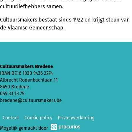
cultuurliefhebbers samen.
Cultuursmakers bestaat sinds 1922 en krijgt steun van
de Vlaamse Gemeenschap.
Cultuursmakers Bredene
IBAN
BE16 1030 9436 2274
Albrecht Rodenbachlaan 11
8450 Bredene
059 33 13 75
bredene@cultuursmakers.be
Contact
Cookie policy
Privacyverklaring
Mogelijk gemaakt door