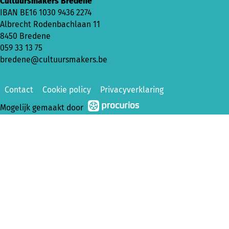
Cultuursmakers Bredene
IBAN
BE16 1030 9436 2274
Albrecht Rodenbachlaan 11
8450 Bredene
059 33 13 75
bredene@cultuursmakers.be
Contact
Cookie policy
Privacyverklaring
Mogelijk gemaakt door