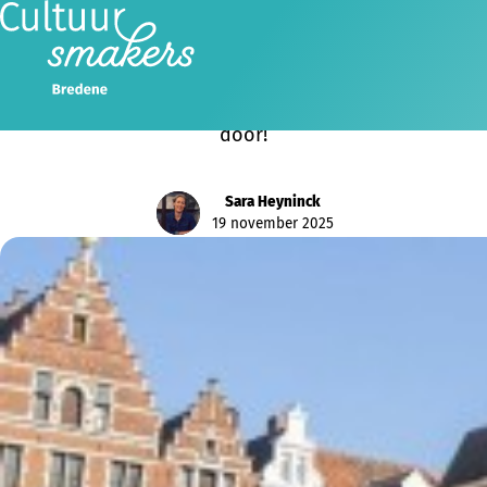
Cultuursmakers gaat door!
Ondanks de stopzetting van de subsidiëring vanaf
2026 door de Vlaamse Regering gaat Cultuursmakers
door!
Sara Heyninck
19 november 2025