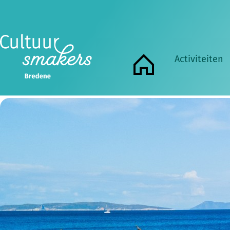
Ledenkort
Goed nieuws voor onze leden: voortaan is de ko
hernieuwingen en niet alleen voor nieuwe aa
Activiteiten
Home