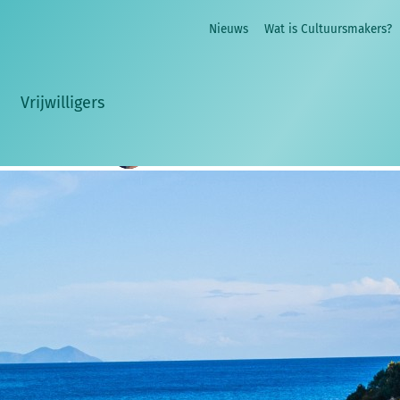
ing VAB uitgebreid en voortaan ook voor hernieuwinge
Nieuws
Wat is Cultuursmakers?
rting die je bij VAB krijgt maar liefst 15% (ipv 10% v
nsluitingen! Bestel je een reisbijstandsverzekering da
Vrijwilligers
Sara Heyninck
5 maart 2026