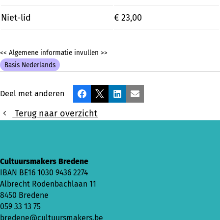
Niet-lid
€ 23,00
<< Algemene informatie invullen >>
Basis Nederlands
Deel met anderen
Facebook
X
LinkedIn
E-mail
Terug naar overzicht
Cultuursmakers Bredene
IBAN
BE16 1030 9436 2274
Albrecht Rodenbachlaan 11
8450 Bredene
059 33 13 75
bredene@cultuursmakers.be